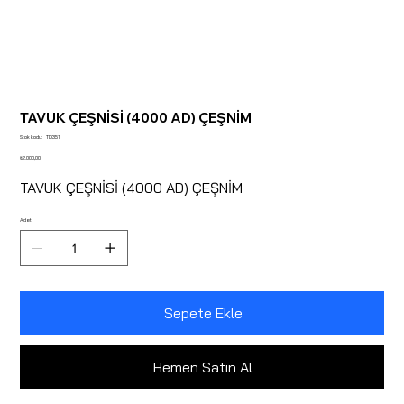
TAVUK ÇEŞNİSİ (4000 AD) ÇEŞNİM
Stok
Stok kodu:
TD351
kodu:
TD351
Fiyat
₺2.000,00
TAVUK ÇEŞNİSİ (4000 AD) ÇEŞNİM
Adet
Sepete Ekle
Hemen Satın Al