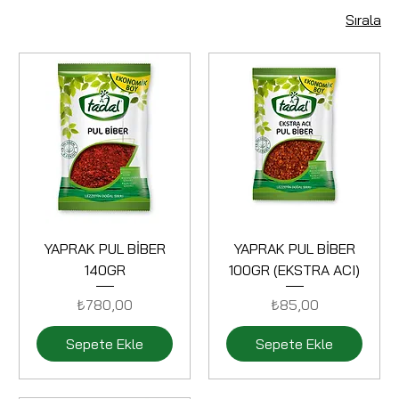
Sırala
YAPRAK PUL BİBER
YAPRAK PUL BİBER
140GR
100GR (EKSTRA ACI)
Fiyat
Fiyat
₺780,00
₺85,00
Sepete Ekle
Sepete Ekle