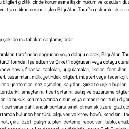
 bilgileri gizlilik içinde korumasına ilişkin hüküm ve koşulları d
 ve ifşa edilmemesine ilişkin Bilgi Alan Taraf’ın yükümlülükleri 
ığı şekilde mutabakat sağlamışlardır:
ştirakleri tarafından doğrudan veya dolaylı olarak, Bilgi Alan Tar
ürlü formda ifşa edilen ve Şirket’i doğrudan veya dolaylı olarak il
i, know-how’ı, finansal tabloları, uygulamaları, ilkeleri, formülleri
eri, tasarımları, mülkiyetindeki bilgileri, müşteri veya tedarikçi l
ndırma yöntemleri, sözleşmeleri, kayıtları, Şirket’e ilişkin bilgiler
ilerini, amaçlarını, ticari sırlarını, satış ve pazarlama bilgilerini,
leri ile hukuki koruma altında olsun veya olmasın her türlü diğer b
iğer ticari sırlar dahil ancak bunlarla sınırlı olmamak üzere, gizli 
rtamda bulunan her türlü bilgi, veri ve know-how’u kendisini ifa
t, çıktı, özet, çalışma, plan, derleme, rapor, veri, tablo, analiz 