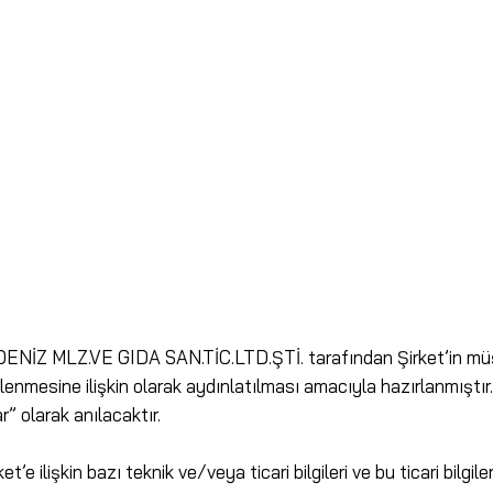
MLZ.VE GIDA SAN.TİC.LTD.ŞTİ. tarafından Şirket’in müşteri
şlenmesine ilişkin olarak aydınlatılması amacıyla hazırlanmıştır
ar” olarak anılacaktır.
e ilişkin bazı teknik ve/veya ticari bilgileri ve bu ticari bilgile