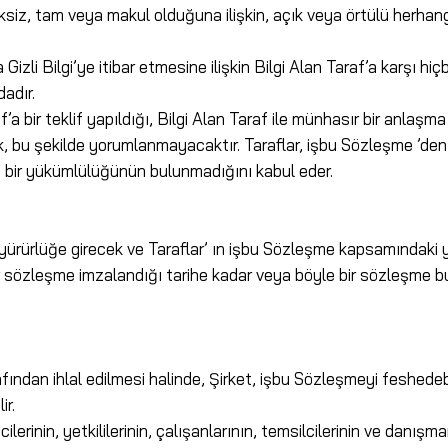
eksiksiz, tam veya makul olduğuna ilişkin, açık veya örtülü herh
eya Gizli Bilgi’ye itibar etmesine ilişkin Bilgi Alan Taraf’a karşı 
adır.
af’a bir teklif yapıldığı, Bilgi Alan Taraf ile münhasır bir anl
, bu şekilde yorumlanmayacaktır. Taraflar, işbu Sözleşme ’den do
 bir yükümlülüğünün bulunmadığını kabul eder.
 yürürlüğe girecek ve Taraflar’ ın işbu Sözleşme kapsamındaki yü
ir sözleşme imzalandığı tarihe kadar veya böyle bir sözleşme 
fından ihlal edilmesi halinde, Şirket, işbu Sözleşmeyi feshedebili
ir.
eticilerinin, yetkililerinin, çalışanlarının, temsilcilerinin ve dan