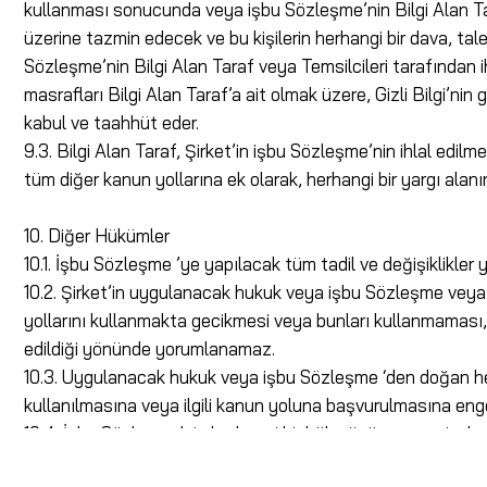
kullanması sonucunda veya işbu Sözleşme’nin Bilgi Alan Taraf 
üzerine tazmin edecek ve bu kişilerin herhangi bir dava, tal
Sözleşme’nin Bilgi Alan Taraf veya Temsilcileri tarafından ih
masrafları Bilgi Alan Taraf’a ait olmak üzere, Gizli Bilgi’ni
kabul ve taahhüt eder.
9.3. Bilgi Alan Taraf, Şirket’in işbu Sözleşme’nin ihlal edil
tüm diğer kanun yollarına ek olarak, herhangi bir yargı ala
10. Diğer Hükümler
10.1. İşbu Sözleşme ’ye yapılacak tüm tadil ve değişiklikler 
10.2. Şirket’in uygulanacak hukuk veya işbu Sözleşme veya 
yollarını kullanmakta gecikmesi veya bunları kullanmaması
edildiği yönünde yorumlanamaz.
10.3. Uygulanacak hukuk veya işbu Sözleşme ‘den doğan her
kullanılmasına veya ilgili kanun yoluna başvurulmasına eng
10.4. İşbu Sözleşme’nin herhangi bir hükmünün geçersiz, h
geçerliliğini veya uygulanabilirliğini etkilemeyecektir. Bö