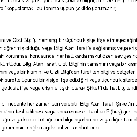
msil edecek veya kaydedecek şekilde bilgi içeren Gizli Bilgi’nin k
er ve “kopyalamak” bu tanıma uygun şekilde yorumlanır;
cağını ve Gizli Bilgi’yi herhangi bir üçüncü kişiye ifşa etmeyece
 öğrenmiş olduğu veya Bilgi Alan Taraf’a sağlanmış veya erişim
 Bilgi’nin korunması konusunda, her halükarda makul özen seviyesin
mlüdür. Bilgi Alan Taraf, Gizli Bilgi’nin tamamını veya bir kıs
amamını veya bir kısmını ve Gizli Bilgi’den türetilen bilgi ve bel
bir suretle üçüncü bir kişiye ifşa edildiğini veya üçüncü kişilerc
etkisiz ifşa veya erişime ilişkin olarak Şirket’i derhal bilgilendi
gi bir nedenle her zaman son verebilir. Bilgi Alan Taraf, Şirket’in
me’nin feshedilmesi veya sona ermesini takiben 5 (beş) gün içeri
duğu veya kontrol ettiği tüm bilgisayarlardan veya diğer tüm e
ne getirmesini sağlamayı kabul ve taahhüt eder.