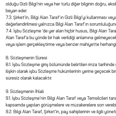
olduğu Gizli Bilgi’nin veya her türlü diğer bilginin doğru, 
beyan eder.
7.3. Şirket’in, Bilgi Alan Taraf’ın Gizli Bilgi’yi kullanması v
değerlendirilmesi yalnızca Bilgi Alan Taraf’ın sorumluluğund
7.4. İşbu Sözleşme ‘de yer alan hiçbir husus, Bilgi Alan Tar
Alan Taraf’a bu yönde bir hak verildiği anlamına gelmeyecek
veya işlem gerçekleştirme veya benzer mahiyette herhangi
8. Sözleşmenin Süresi
8.1. İşbu Sözleşme giriş bölümünde belirtilen imza tarihinde
ilişkin olarak işbu Sözleşme hükümlerinin yerine geçecek b
süresiz olarak kalacaktır.
9. Sözleşmenin İhlali
9.1. İşbu Sözleşme’nin Bilgi Alan Taraf veya Temsilcileri tara
kapsamda yapılan görüşmelere ve müzakerelere son verebil
9.2. Bilgi Alan Taraf, Şirket’in, pay sahiplerinin ve ilgili yön