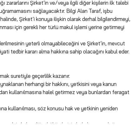
arlarını Şirket’in ve/veya ilgili diğer kişilerin ilk talebi
 uğramamasını sağlayacaktır. Bilgi Alan Taraf, işbu
linde, Şirket’i konuya ilişkin olarak derhal bilgilendirmeyi,
nması için gerekli her türlü makul işlemi yerine getirmeyi
derilmesinin yeterli olmayabileceğini ve Şirket’in, mevcut
yati tedbir kararı alma hakkına sahip olacağını kabul eder.
mak suretiyle geçerlilik kazanır.
ynaklanan herhangi bir hakkını, yetkisini veya kanun
adan kullanılmasına halel getirmez veya bunlardan feragat
na kullanılması, söz konusu hak ve yetkinin yeniden
leşme’nin kalan diğer hükümlerinin hukuka uygunluğunu,
maz olan kısmı, Taraflar’ın o hükmün düzenlenmesindeki