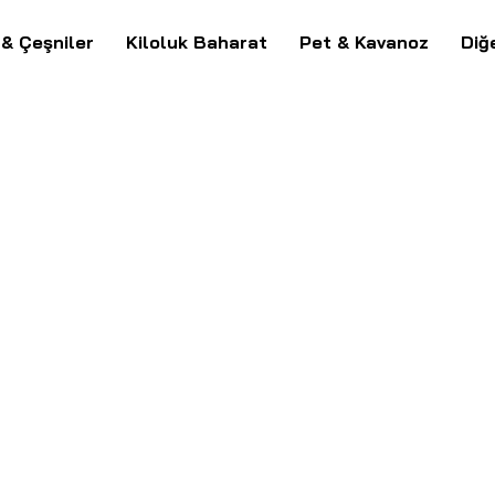
 & Çeşniler
Kiloluk Baharat
Pet & Kavanoz
Diğ