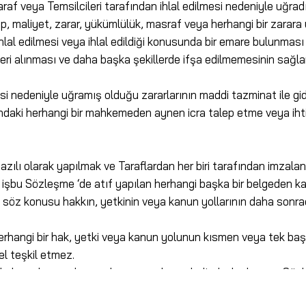
veya Temsilcileri tarafından ihlal edilmesi nedeniyle uğradığı zar
ep, maliyet, zarar, yükümlülük, masraf veya herhangi bir zarara
lal edilmesi veya ihlal edildiği konusunda bir emare bulunması ha
n geri alınması ve daha başka şekillerde ifşa edilmemesinin sağla
mesi nedeniyle uğramış olduğu zararlarının maddi tazminat ile gi
nındaki herhangi bir mahkemeden aynen icra talep etme veya ihti
yazılı olarak yapılmak ve Taraflardan her biri tarafından imzalan
işbu Sözleşme ‘de atıf yapılan herhangi başka bir belgeden ka
, söz konusu hakkın, yetkinin veya kanun yollarının daha sonr
hangi bir hak, yetki veya kanun yolunun kısmen veya tek başı
el teşkil etmez.
ukuka aykırı ya da uygulanamaz olması halinde, bu husus, Söz
yle bir durumda Taraflar, hukuka aykırı, geçersiz veya uygulana