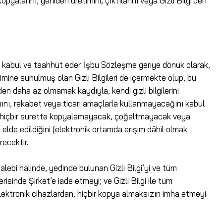
opyalarını, yeniden üretimini, çıktılarını veya Gizli Bilgi’den
ğini kabul ve taahhüt eder. İşbu Sözleşme geriye dönük olarak,
ine sunulmuş olan Gizli Bilgileri de içermekte olup, bu
den daha az olmamak kaydıyla, kendi gizli bilgilerini
mını, rekabet veya ticari amaçlarla kullanmayacağını kabul
geleri hiçbir surette kopyalamayacak, çoğaltmayacak veya
e elde edildiğini (elektronik ortamda erişim dâhil olmak
recektir.
 talebi halinde, yedinde bulunan Gizli Bilgi’yi ve tüm
sinde Şirket’e iade etmeyi; ve Gizli Bilgi ile tüm
lektronik cihazlardan, hiçbir kopya almaksızın imha etmeyi