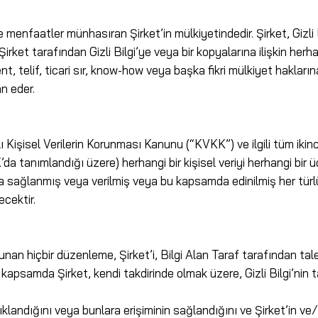
 ve menfaatler münhasıran Şirket’in mülkiyetindedir. Şirket, Gizli B
Şirket tarafından Gizli Bilgi’ye veya bir kopyalarına ilişkin herh
telif, ticari sır, know-how veya başka fikri mülkiyet haklarına 
n eder.
ılı Kişisel Verilerin Korunması Kanunu (“KVKK”) ve ilgili tüm iki
’da tanımlandığı üzere) herhangi bir kişisel veriyi herhangi bir
raf’a sağlanmış veya verilmiş veya bu kapsamda edinilmiş her tür
ecektir.
 hiçbir düzenleme, Şirket’i, Bilgi Alan Taraf tarafından talep e
psamda Şirket, kendi takdirinde olmak üzere, Gizli Bilgi’nin t
 açıklandığını veya bunlara erişiminin sağlandığını ve Şirket’in ve