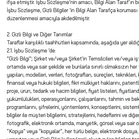
ifşa etmiştir. İşbu Sözleşme’nin amacı, Bilgi Alan Taraf’ın bu
İşbu Sözleşme, Gizli Bilgiler ’in Bilgi Alan Tarafça koruması
düzenlenmesi amacıyla akdedilmiştir.
2. Gizli Bilgi ve Diğer Tanımlar
Taraflar karşılıklı taahhütleri kapsamında, aşağıda yer ald
2.1. İşbu Sözleşme ’de:
“Gizli Bilgi”; Şirket ve/veya Şirket’in Temsilcileri ve/veya i
ortamda veya sair şekilde ve bunlarla sınırlı olmaksızın her t
yapıları, modelleri, verileri, fotoğrafları, süreçleri, teknikler
finansal veya hukuki bilgileri, fikri mülkiyet haklarını, patentl
proje, ürün, tedarik ve hacim bilgileri, fiyat listeleri, fiyatla
yükümlülükleri, operasyonlarını, çalışanlarını, tahmin ve beklent
programlarını, şifrelerini, yöntemlerini, konseptlerini, sistem
bilgiler ile müşteri bilgilerini, stratejilerini, hedeflerini ve d
fotografik, elektronik ortamda, manyetik, görsel veya sair o
“Kopya” veya “kopyalar”, her türlü belge, elektronik dosya, no