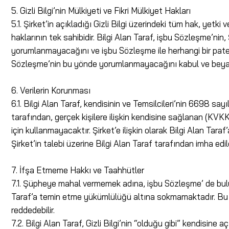
5. Gizli Bilgi’nin Mülkiyeti ve Fikri Mülkiyet Hakları
5.1. Şirket’in açıkladığı Gizli Bilgi üzerindeki tüm hak, yetki
haklarının tek sahibidir. Bilgi Alan Taraf, işbu Sözleşme’nin, 
yorumlanmayacağını ve işbu Sözleşme ile herhangi bir patent, 
Sözleşme’nin bu yönde yorumlanmayacağını kabul ve beya
6. Verilerin Korunması
6.1. Bilgi Alan Taraf, kendisinin ve Temsilcileri’nin 6698 say
tarafından, gerçek kişilere ilişkin kendisine sağlanan (KVKK
için kullanmayacaktır. Şirket’e ilişkin olarak Bilgi Alan Ta
Şirket’in talebi üzerine Bilgi Alan Taraf tarafından imha edil
7. İfşa Etmeme Hakkı ve Taahhütler
7.1. Şüpheye mahal vermemek adına, işbu Sözleşme’ de bulunan
Taraf’a temin etme yükümlülüğü altına sokmamaktadır. Bu ka
reddedebilir.
7.2. Bilgi Alan Taraf, Gizli Bilgi’nin “olduğu gibi” kendisine