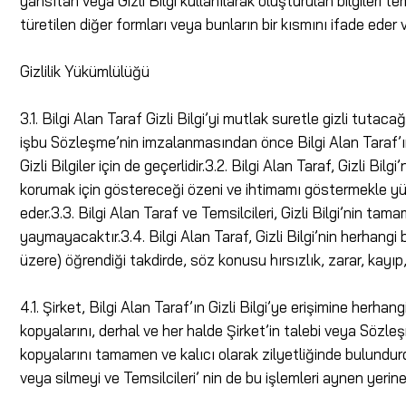
yansıtan veya Gizli Bilgi kullanılarak oluşturulan bilgileri te
türetilen diğer formları veya bunların bir kısmını ifade ed
Gizlilik Yükümlülüğü
3.1. Bilgi Alan Taraf Gizli Bilgi’yi mutlak suretle gizli tuta
işbu Sözleşme’nin imzalanmasından önce Bilgi Alan Taraf’ın
Gizli Bilgiler için de geçerlidir.3.2. Bilgi Alan Taraf, Gizli
korumak için göstereceği özeni ve ihtimamı göstermekle yükü
eder.3.3. Bilgi Alan Taraf ve Temsilcileri, Gizli Bilgi’nin t
yaymayacaktır.3.4. Bilgi Alan Taraf, Gizli Bilgi’nin herhangi 
üzere) öğrendiği takdirde, söz konusu hırsızlık, zarar, kayıp, y
4.1. Şirket, Bilgi Alan Taraf’ın Gizli Bilgi’ye erişimine herhan
kopyalarını, derhal ve her halde Şirket’in talebi veya Sözleş
kopyalarını tamamen ve kalıcı olarak zilyetliğinde bulundur
veya silmeyi ve Temsilcileri’ nin de bu işlemleri aynen yeri