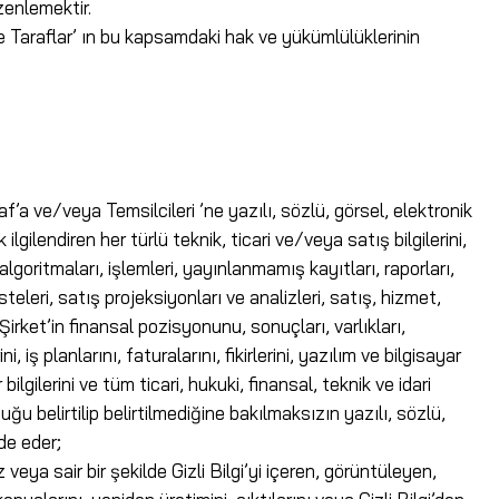
üzenlemektir.
ile Taraflar’ ın bu kapsamdaki hak ve yükümlülüklerinin
af’a ve/veya Temsilcileri ’ne yazılı, sözlü, görsel, elektronik
gilendiren her türlü teknik, ticari ve/veya satış bilgilerini,
, algoritmaları, işlemleri, yayınlanmamış kayıtları, raporları,
isteleri, satış projeksiyonları ve analizleri, satış, hizmet,
i, Şirket’in finansal pozisyonunu, sonuçları, varlıkları,
 iş planlarını, faturalarını, fikirlerini, yazılım ve bilgisayar
ilgilerini ve tüm ticari, hukuki, finansal, teknik ve idari
olduğu belirtilip belirtilmediğine bakılmaksızın yazılı, sözlü,
de eder;
veya sair bir şekilde Gizli Bilgi’yi içeren, görüntüleyen,