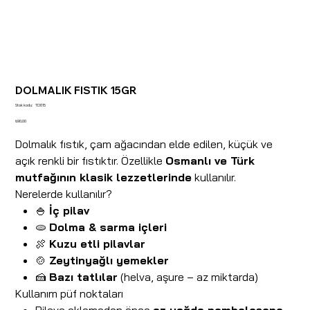
DOLMALIK FISTIK 15GR
Stok
Stok kodu:
TD015
kodu:
TD015
Fiyat
₺90,00
Dolmalık fıstık, çam ağacından elde edilen, küçük ve
açık renkli bir fıstıktır. Özellikle
Osmanlı ve Türk
mutfağının klasik lezzetlerinde
kullanılır.
Nerelerde kullanılır?
🍚
İç pilav
🫓
Dolma & sarma içleri
🍖
Kuzu etli pilavlar
🍲
Zeytinyağlı yemekler
🍰
Bazı tatlılar
(helva, aşure – az miktarda)
Kullanım püf noktaları