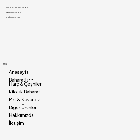
Mesafeli Satış Sözleşmesi
Gizlilik Sözleşmesi
İptal İade Şartları
MENÜ
Anasayfa
Baharatlar
Harç & Çeşniler
Kiloluk Baharat
Pet & Kavanoz
Diğer Ürünler
Hakkımızda
İletişim