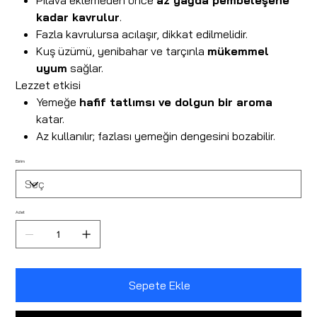
Pilava eklemeden önce
az yağda pembeleşene
kadar kavrulur
.
Fazla kavrulursa acılaşır, dikkat edilmelidir.
Kuş üzümü, yenibahar ve tarçınla
mükemmel
uyum
sağlar.
Lezzet etkisi
Yemeğe
hafif tatlımsı ve dolgun bir aroma
katar.
Az kullanılır; fazlası yemeğin dengesini bozabilir.
Birim
Adet
Sepete Ekle