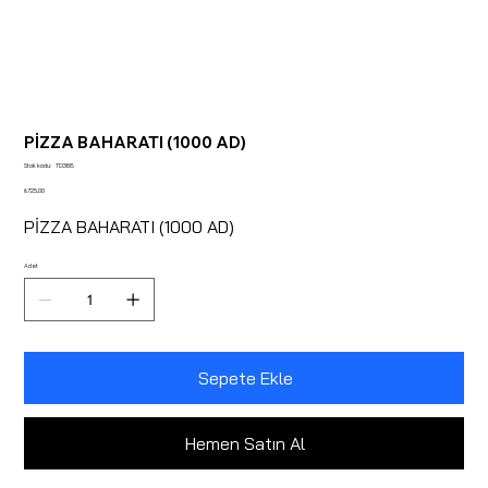
PİZZA BAHARATI (1000 AD)
Stok
Stok kodu:
TD368
kodu:
TD368
Fiyat
₺725,00
PİZZA BAHARATI (1000 AD)
Adet
Sepete Ekle
Hemen Satın Al