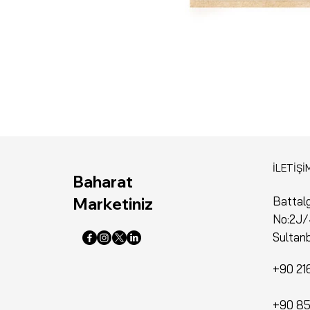
İLETİŞİ
Baharat
Marketiniz
Battalg
No:2J/
Sultanb
+90 21
+90 85