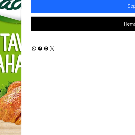
Sep
Heme