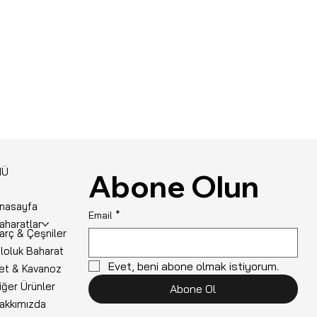
NÜ
Abone Olun
nasayfa
Email
*
aharatlar
arç & Çeşniler
iloluk Baharat
Evet, beni abone olmak istiyorum.
et & Kavanoz
iğer Ürünler
Abone Ol
akkımızda