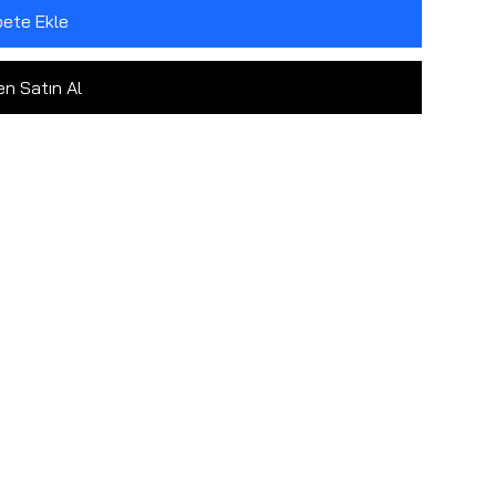
ete Ekle
n Satın Al