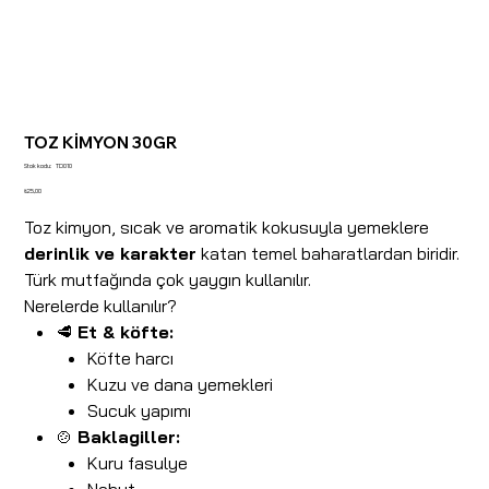
TOZ KİMYON 30GR
Stok
Stok kodu:
TD010
kodu:
TD010
Fiyat
₺25,00
Toz kimyon, sıcak ve aromatik kokusuyla yemeklere
derinlik ve karakter
katan temel baharatlardan biridir.
Türk mutfağında çok yaygın kullanılır.
Nerelerde kullanılır?
🥩
Et & köfte:
Köfte harcı
Kuzu ve dana yemekleri
Sucuk yapımı
🍲
Baklagiller:
Kuru fasulye