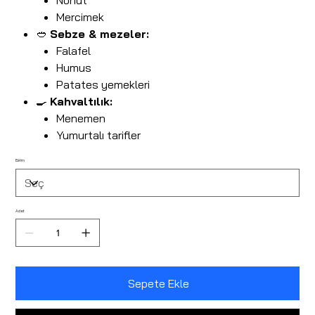
Nohut
Mercimek
🥙
Sebze & mezeler:
Falafel
Humus
Patates yemekleri
🍳
Kahvaltılık:
Menemen
Yumurtalı tarifler
Birim
Adet
Sepete Ekle