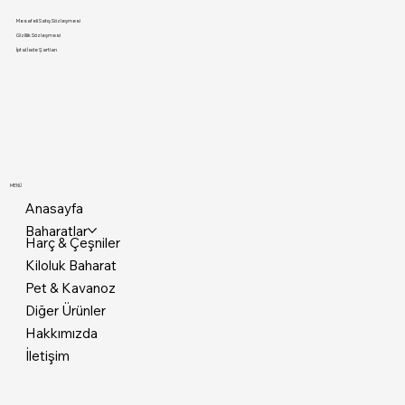
Mesafeli Satış Sözleşmesi
Gizlilik Sözleşmesi
İptal İade Şartları
MENÜ
Anasayfa
Baharatlar
Harç & Çeşniler
Kiloluk Baharat
Pet & Kavanoz
Diğer Ürünler
Hakkımızda
İletişim